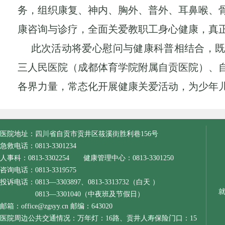
务，组织康复、
神内、胸外、普外、耳鼻喉、
康咨询与诊疗
，
全面关爱教职工身心健康，真
此次活动将爱心慰问与健康科普相结合，
三人民医院（成都体育学院附属自贡医院）、
各界力量，常态化开展健康关爱活动，为少年
医院地址：四川省自贡市贡井区筱溪街胜利巷156号
急救电话：0813-3301234
人事科：0813-3302254 健康管理中心：0813-3301250
咨询电话：0813-3319575
投诉电话：0813—3303897、0813-3313732（白天 ）
0813—3301040（中夜班及节假日）
邮箱：office@zgsyy.cn 邮编：643020
医院周边公共交通情况：万年灯：16路、贡井人寿保险门口：15