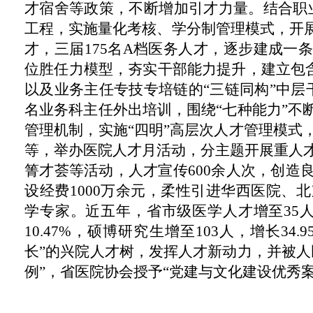
才宿舍等政策，不断增加引才力量。结合职
工程，实施量化考核、学分制管理模式，开展
才，
三
届
175
名
A档医务人才，逐步建成一
位胜任力模型，夯实干部能力提升，建立包含
以及业务主任专技专培链的“三链同构”中层
名
业务科主任外出培训
，围绕
“七种能力”
管理机制，实施“四明”
高层次人才管理模式
等，举办医院人才月活动，分主题开展重人
箐才荟等活动，人才宣传
600余人次，创造
设经费
1000万余元，柔性引进华西医院
、
北
学专家
。
近五年，
省市级医学人才增至
35
10.47%
，
硕博研究
生增至
103
人，增长
34.9
长”的兴院人才树，发挥人才新动力，并被人
例”
，省医院协会授予
“党建与文化建设优秀案