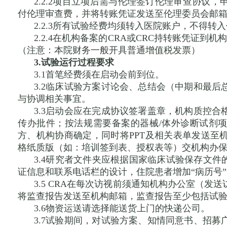
2.2.2项目立项后需与伦理签订伦理审查协议
付伦理审查费，并将转账凭证发送至伦理委员会邮
2.2.3所有试验经费均须转入医院账户，不得转
2.2.4在机构备案的CRA或CRC持转账凭证
（注意：本院财务一般开具普通增值税发票）
3.试验运行过程要求
3.1首笔经费须在启动会前到位。
3.2临床试验方案讨论会、总结会（中期和最
与协调相关事宜。
3.3启动会应在完成协议签署盖章，机构质控
传办批件；按法规需要备案的器械/体外诊断试剂项
方、机构协商确定，同时将PPT及相关表单发送至
格纸质版（如：培训签到表、授权表等）交机构办
3.4研究者文件夹应根据国家临床试验保存文件
证信息和联系电话栏的设计，住院患者增加“病历号
3.5 CRA在每次访视前须通知机构办公室（
将监查报告发送至机构邮箱，监查报告至少包括试
3.6物资运送请选择能送货上门的快递公司。
3.7试验期间，对试验方案、知情同意书、招