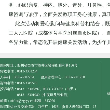
务，组织康复、
神内、胸外、普外、耳鼻喉、
康咨询与诊疗
，
全面关爱教职工身心健康，真
此次活动将爱心慰问与健康科普相结合，
三人民医院（成都体育学院附属自贡医院）、
各界力量，常态化开展健康关爱活动，为少年
医院地址：四川省自贡市贡井区筱溪街胜利巷156号
急救电话：0813-3301234
人事科：0813-3302254 健康管理中心：0813-3301250
咨询电话：0813-3319575
投诉电话：0813—3303897、0813-3313732（白天 ）
0813—3301040（中夜班及节假日）
邮箱：office@zgsyy.cn 邮编：643020
医院周边公共交通情况：万年灯：16路、贡井人寿保险门口：15