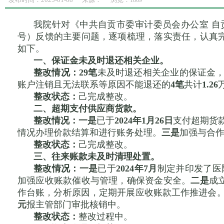
1869
我院针对《中共自贡市委审计委员会办公室 自贡
号）反馈的主要问题，逐项梳理，落实责任，认真
如下。
一、保证金未及时退还相关企业。
整改情况：
29笔
未及时退还相关企业的保证金
账户注销且无法联系等原因不能退还的
4笔
共计
1.26
整改状态：
己完成整改。
二、超期支付供应商货款。
整改情况：
一是
已于
2024年1月26日
支付超期货
情况办理价款结算和进行账务处理。
三是
加强与合
整改状态：
己完成整改。
三、往来账款未及时清理处置。
整改情况：
一是
已于
2024年7月
制定并印发了医院
加强应收账款催收与管理，确保资金安全。
二是
成
作台账，分析原因，定期开展应收账款工作推进会
元
报主管部门审批核销中。
整改状态：
整改过程中。